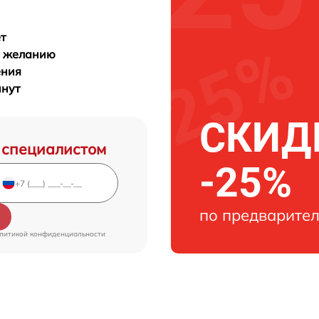
т
у желанию
ения
инут
СКИДК
 специалистом
-25%
по предварител
литикой конфиденциальности