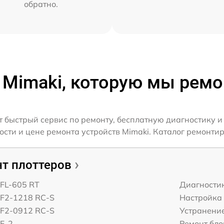
обратно.
 Mimaki, которую мы рем
 быстрый сервис по ремонту, бесплатную диагностику и
ти и цене ремонта устройств Mimaki. Каталог ремонтир
т плоттеров
CFL-605 RT
Диагности
CF2-1218 RC-S
Настройка
CF2-0912 RC-S
Устранени
F-2
Ремонт бло