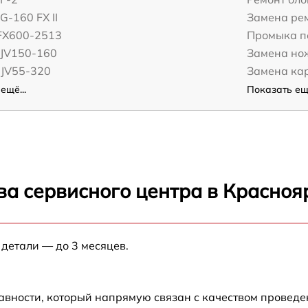
G-160 FX II
Замена ре
JFX600-2513
Промыка п
СJV150-160
Замена но
UJV55-320
Замена ка
ещё...
Показать ещё
ва сервисного центра в Красноя
 детали — до 3 месяцев.
авности, который напрямую связан с качеством провед