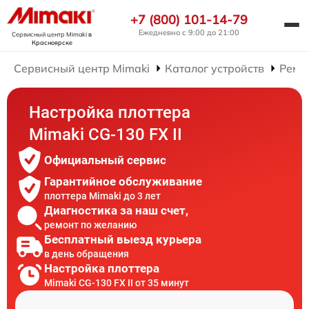
+7 (800) 101-14-79
Ежедневно с 9:00 до 21:00
Сервисный центр Mimaki
в
Красноярске
Сервисный центр Mimaki
Каталог устройств
Ремо
Настройка плоттера
Mimaki CG-130 FX II
Официальный сервис
Гарантийное обслуживание
плоттера Mimaki до 3 лет
Диагностика за наш счет,
ремонт по желанию
Бесплатный выезд курьера
в день обращения
Настройка плоттера
Mimaki CG-130 FX II от 35 минут